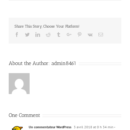
Share This Story, Choose Your Platform!
Facebook
Twitter
Linkedin
Reddit
Tumblr
Google+
Pinterest
Vk
Email
About the Author:
admin8461
One Comment
Un commentateur WordPress
3 avril 2018 at 0 h 34 min
-